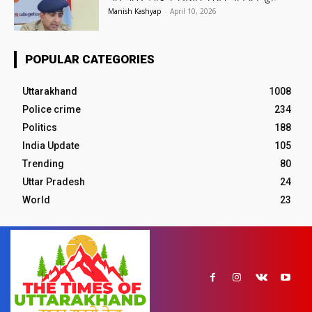
Manish Kashyap
-
April 10, 2026
POPULAR CATEGORIES
Uttarakhand
1008
Police crime
234
Politics
188
India Update
105
Trending
80
Uttar Pradesh
24
World
23