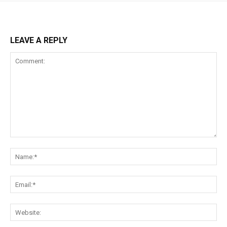
LEAVE A REPLY
Comment:
Na
Ema
Web