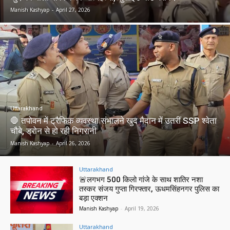
Manish Kashyap
-
April 27, 2026
Uttarakhand
🛑 तपोवन में ट्रैफिक व्यवस्था संभालने खुद मैदान में उतरीं SSP श्वेता
चौबे, ड्रोन से हो रही निगरानी
Manish Kashyap
-
April 26, 2026
Uttarakhand
🚨लगभग 500 किलो गांजे के साथ शातिर नशा
तस्कर संजय गुप्ता गिरफ्तार, ऊधमसिंहनगर पुलिस का
बड़ा एक्शन
Manish Kashyap
-
April 19, 2026
Uttarakhand