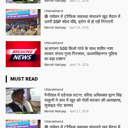
Manish Kashyap
-
April 27, 2026
Uttarakhand
🛑 तपोवन में ट्रैफिक व्यवस्था संभालने खुद मैदान में
उतरीं SSP श्वेता चौबे, ड्रोन से हो रही निगरानी
Manish Kashyap
-
April 26, 2026
Uttarakhand
🚨लगभग 500 किलो गांजे के साथ शातिर नशा
तस्कर संजय गुप्ता गिरफ्तार, ऊधमसिंहनगर पुलिस
का बड़ा एक्शन
Manish Kashyap
-
April 19, 2026
MUST READ
Uttarakhand
नैनीताल में दर्दनाक घटना: वरिष्ठ अधिवक्ता पूरण सिंह
भाकुनी ने कार में खुद को गोली मारकर की आत्महत्या,
सुसाइड नोट बरामद
Manish Kashyap
-
April 27, 2026
Uttarakhand
🛑 तपोवन में ट्रैफिक व्यवस्था संभालने खुद मैदान में