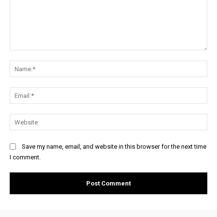
Comment:
Na
Ema
Web
Save my name, email, and website in this browser for the next time
I comment.