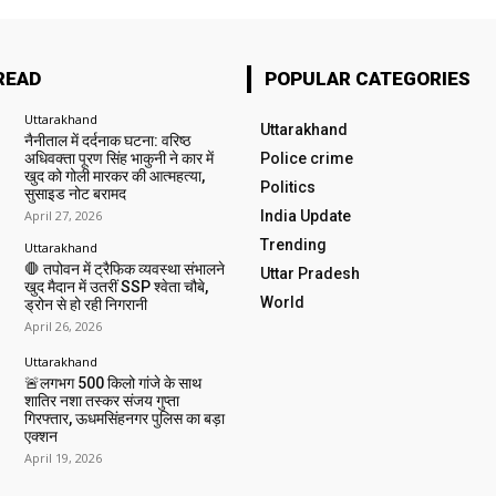
READ
POPULAR CATEGORIES
Uttarakhand
Uttarakhand
नैनीताल में दर्दनाक घटना: वरिष्ठ
अधिवक्ता पूरण सिंह भाकुनी ने कार में
Police crime
खुद को गोली मारकर की आत्महत्या,
Politics
सुसाइड नोट बरामद
April 27, 2026
India Update
Trending
Uttarakhand
🛑 तपोवन में ट्रैफिक व्यवस्था संभालने
Uttar Pradesh
खुद मैदान में उतरीं SSP श्वेता चौबे,
World
ड्रोन से हो रही निगरानी
April 26, 2026
Uttarakhand
🚨लगभग 500 किलो गांजे के साथ
शातिर नशा तस्कर संजय गुप्ता
गिरफ्तार, ऊधमसिंहनगर पुलिस का बड़ा
एक्शन
April 19, 2026