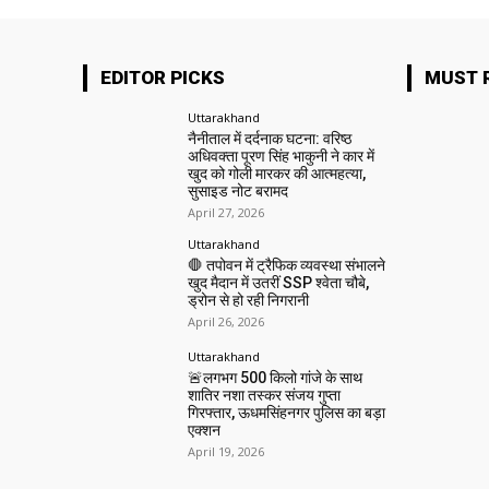
EDITOR PICKS
MUST 
Uttarakhand
नैनीताल में दर्दनाक घटना: वरिष्ठ
अधिवक्ता पूरण सिंह भाकुनी ने कार में
खुद को गोली मारकर की आत्महत्या,
सुसाइड नोट बरामद
April 27, 2026
Uttarakhand
🛑 तपोवन में ट्रैफिक व्यवस्था संभालने
खुद मैदान में उतरीं SSP श्वेता चौबे,
ड्रोन से हो रही निगरानी
April 26, 2026
Uttarakhand
🚨लगभग 500 किलो गांजे के साथ
शातिर नशा तस्कर संजय गुप्ता
गिरफ्तार, ऊधमसिंहनगर पुलिस का बड़ा
एक्शन
April 19, 2026