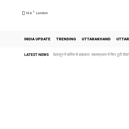
C
16.6
London
INDIA UPDATE
TRENDING
UTTARAKHAND
UTTAR
LATEST NEWS
देहरादून में बारिश से हाहाकार: सहस्त्रधारा में फिर टूटी दीवारें,