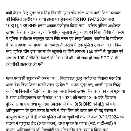
वादी केसर सिंह पुत्र जय सिंह निवासी ग्राम चौराकोट थाना पाटी जिला चंपावत
की लिखित तहरीर पर थाना हाजा पर मुकदमा FIR NO 194/ 2024 घारा
103(1), 238 BNS बनाम अज्ञात पंजीकृत किया गया। वरिष्ठ पुलिस अधीक्षक
ऊधम सिंह नगर द्वारा घटना के शीघ्र खुलासे हेतु आदेश एवं दिशा निर्देश के क्रम
में पुलिस अधीक्षक रुद्रपुर उधम सिंह नगर एवं क्षेत्राधिकार खटीमा के पर्यवेक्षक
में थाना अध्यक्ष थानाध्यक्ष नानकमत्ता के नेतृत्व में एक पुलिस टीम का गठन किया
गया, पुलिस टीम द्वारा घटना के खुलासे के लिये लगभग 150 लोगों से पूछताछ एवं
लगभग 100 सीसीटीवी कैमरो की निगरानी की गयी साथ ही साथ SOG से भी
तकनीकी सहायता ली गयी।
गहन पतारसी सुरागरसी करने पर 1. विजयपाल पुत्र नन्हेलाल निवासी गरगईया
थाना देवरनिया जिला बरेली उत्तर प्रदेश 2. अजय पुत्र पप्पू भारती ग्राम सिद्धा
नवादिया बिजली कॉलोनी थाना नानकमत्ता जिला ऊधम सिंह नगर का नाम प्रकाश
में आया अभियुक्तगण को दिनांक 9.11.2024 को समय 18.05 बजे हिरासत
पुलिस लिया गया तथा मुकदमा उपरोक्त में धारा 3(5) BNS की वृद्धि की गयी,
अभियुक्तगण के द्वारा शराब के नशे मे हीरा सिंह की हत्या कर दी गई घटना में
प्रयुक्त बेल्ट पूर्व में ही कब्जे पुलिस ली जा चुकी थी तथा दिनांक 9/11/2024 को
घटना में प्रयुक्त ईंट (आला कत्ल), तथा मृतक के कपडे (सर्ट, व टी-सर्ट) व
चप्पल, अभियुक्तगण की निशादेही पर पुलिसटीम द्वारा बरामद किया गया।