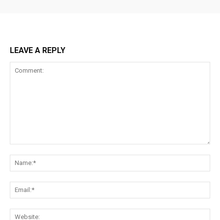
LEAVE A REPLY
Comment:
Na
Ema
Web