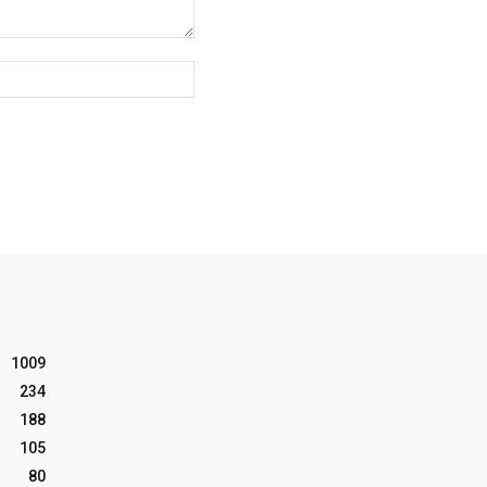
Website:
1009
234
188
105
80