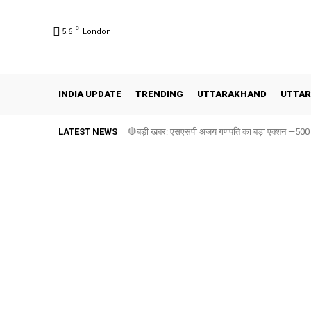
C
5.6
London
INDIA UPDATE
TRENDING
UTTARAKHAND
UTTAR
LATEST NEWS
🛑बड़ी खबर: एसएसपी अजय गणपति का बड़ा एक्शन —500 सीस