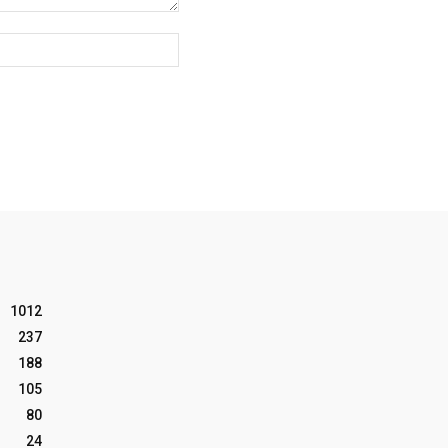
Website:
1012
237
188
105
80
24