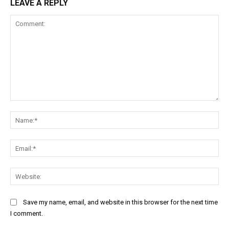
LEAVE A REPLY
Comment:
Na
Ema
Web
Save my name, email, and website in this browser for the next time
I comment.