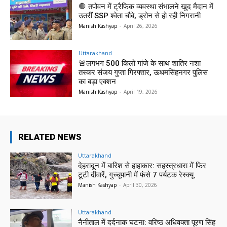
🛑 तपोवन में ट्रैफिक व्यवस्था संभालने खुद मैदान में
उतरीं SSP श्वेता चौबे, ड्रोन से हो रही निगरानी
Manish Kashyap
-
April 26, 2026
Uttarakhand
🚨लगभग 500 किलो गांजे के साथ शातिर नशा
तस्कर संजय गुप्ता गिरफ्तार, ऊधमसिंहनगर पुलिस
का बड़ा एक्शन
Manish Kashyap
-
April 19, 2026
RELATED NEWS
Uttarakhand
देहरादून में बारिश से हाहाकार: सहस्त्रधारा में फिर
टूटी दीवारें, गुच्चूपानी में फंसे 7 पर्यटक रेस्क्यू
Manish Kashyap
-
April 30, 2026
Uttarakhand
नैनीताल में दर्दनाक घटना: वरिष्ठ अधिवक्ता पूरण सिंह