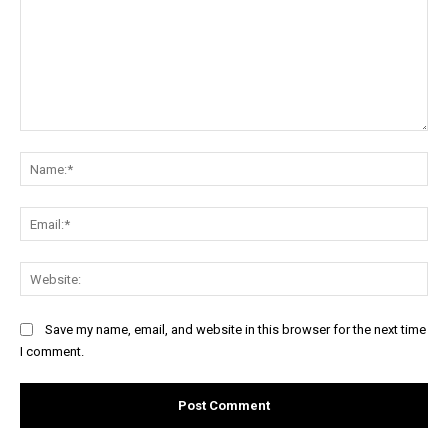
Comment:
Na
Ema
Web
Save my name, email, and website in this browser for the next time
I comment.