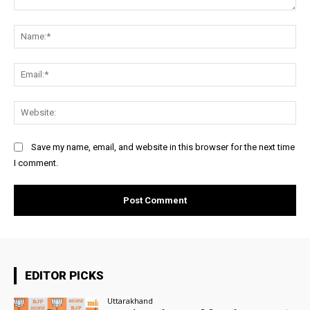
Comment:
Na
Ema
Web
Save my name, email, and website in this browser for the next time
I comment.
EDITOR PICKS
Uttarakhand