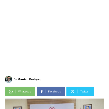
By
Manish Kashyap
WhatsApp
Facebook
Twitter