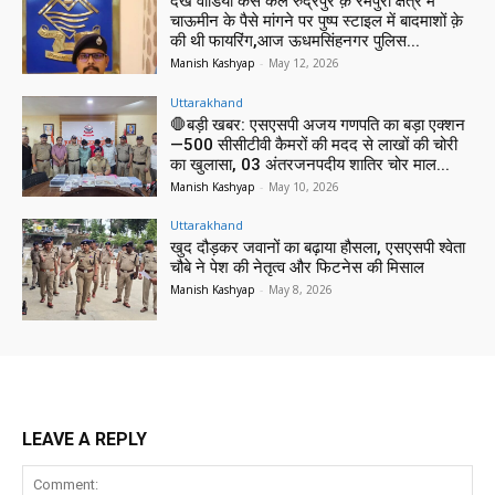
देखें वीडियो कैसे कल रुद्रपुर क़े रमपुरा क्षेत्र में
चाऊमीन के पैसे मांगने पर पुष्प स्टाइल में बादमाशों क़े
की थी फायरिंग,आज ऊधमसिंहनगर पुलिस...
Manish Kashyap
-
May 12, 2026
Uttarakhand
🛑बड़ी खबर: एसएसपी अजय गणपति का बड़ा एक्शन
—500 सीसीटीवी कैमरों की मदद से लाखों की चोरी
का खुलासा, 03 अंतरजनपदीय शातिर चोर माल...
Manish Kashyap
-
May 10, 2026
Uttarakhand
खुद दौड़कर जवानों का बढ़ाया हौसला, एसएसपी श्वेता
चौबे ने पेश की नेतृत्व और फिटनेस की मिसाल
Manish Kashyap
-
May 8, 2026
LEAVE A REPLY