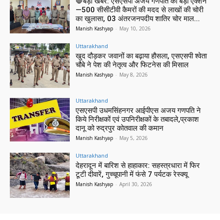
🛑बड़ी खबर: एसएसपी अजय गणपति का बड़ा एक्शन
—500 सीसीटीवी कैमरों की मदद से लाखों की चोरी
का खुलासा, 03 अंतरजनपदीय शातिर चोर माल...
Manish Kashyap
-
May 10, 2026
Uttarakhand
खुद दौड़कर जवानों का बढ़ाया हौसला, एसएसपी श्वेता
चौबे ने पेश की नेतृत्व और फिटनेस की मिसाल
Manish Kashyap
-
May 8, 2026
Uttarakhand
एसएसपी उधमसिंहनगर आईपीएस अजय गणपति ने
किये निरीक्षकों एवं उपनिरीक्षकों के तबादले,प्रकाश
दानू को रुद्रपुर कोतवाल की कमान
Manish Kashyap
-
May 5, 2026
Uttarakhand
देहरादून में बारिश से हाहाकार: सहस्त्रधारा में फिर
टूटी दीवारें, गुच्चूपानी में फंसे 7 पर्यटक रेस्क्यू
Manish Kashyap
-
April 30, 2026