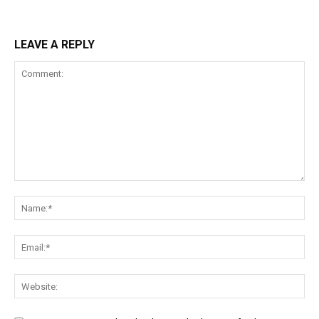
LEAVE A REPLY
Comment:
Na
Ema
Web