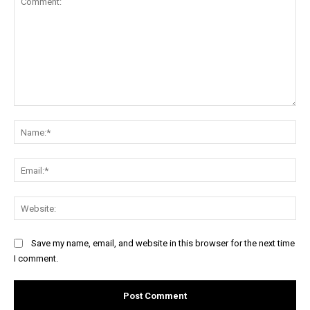
Comment:
Na
Ema
Web
Save my name, email, and website in this browser for the next time
I comment.