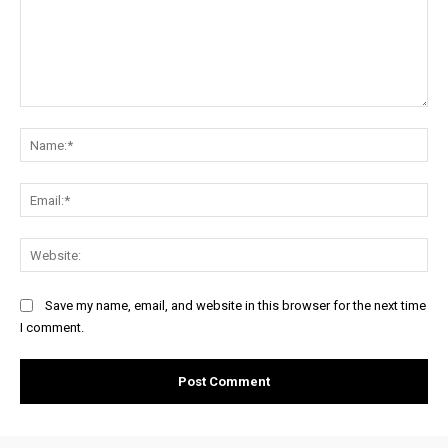
Comment:
Na
Ema
Web
Save my name, email, and website in this browser for the next time
I comment.