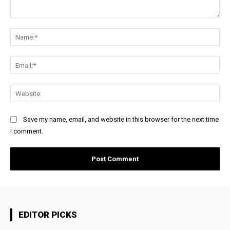
Comment:
Na
Ema
Web
Save my name, email, and website in this browser for the next time
I comment.
EDITOR PICKS