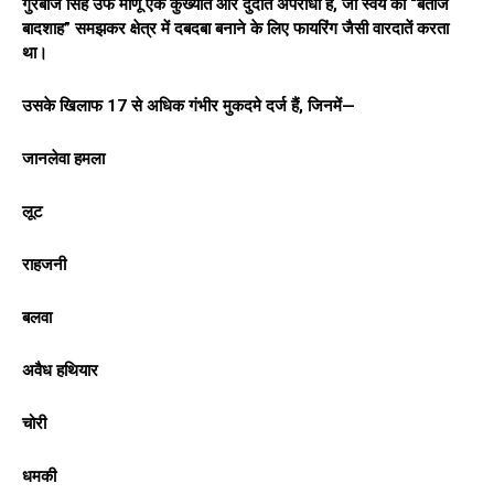
गुरबाज सिंह उर्फ माणू एक कुख्यात और दुर्दांत अपराधी है, जो स्वयं को “बेताज
बादशाह” समझकर क्षेत्र में दबदबा बनाने के लिए फायरिंग जैसी वारदातें करता
था।
उसके खिलाफ 17 से अधिक गंभीर मुकदमे दर्ज हैं, जिनमें—
जानलेवा हमला
लूट
राहजनी
बलवा
अवैध हथियार
चोरी
धमकी