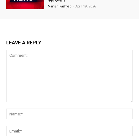
बड़ा एक्शन
Manish Kashyap
-
April 19, 2026
LEAVE A REPLY
Comment:
Na
Ema