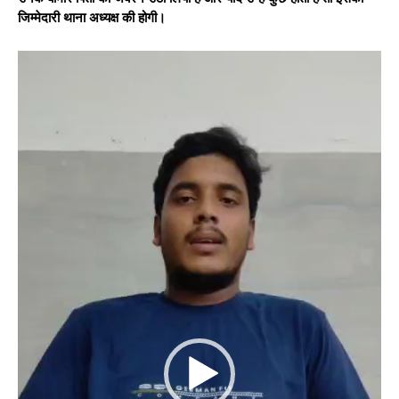
जिम्मेदारी थाना अध्यक्ष की होगी।
V
i
d
e
o
P
l
a
y
e
r