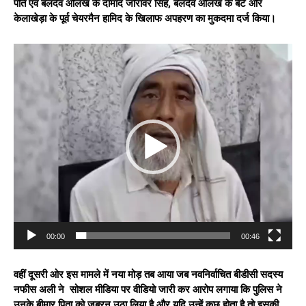
पति एवं बलदेव औलख के दामाद जोरावर सिंह, बलदेव औलख के बेटे और
केलाखेड़ा के पूर्व चेयरमैन हामिद के खिलाफ अपहरण का मुकदमा दर्ज किया।
V
i
d
e
o
P
l
a
y
e
r
00:00
00:46
वहीं दूसरी ओर इस मामले में नया मोड़ तब आया जब नवनिर्वाचित बीडीसी सदस्य
नफीस अली ने सोशल मीडिया पर वीडियो जारी कर आरोप लगाया कि पुलिस ने
उनके बीमार पिता को जबरन उठा लिया है और यदि उन्हें कुछ होता है तो इसकी