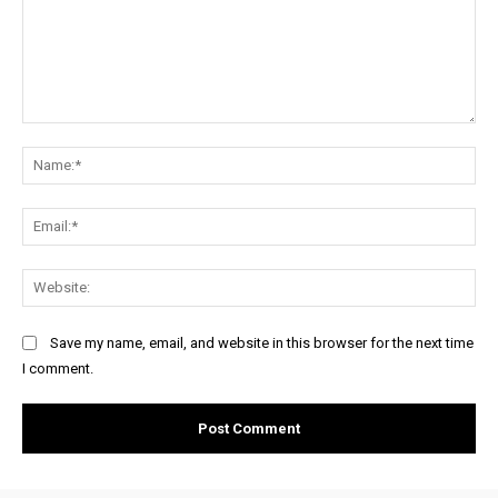
Comment:
Na
Ema
Web
Save my name, email, and website in this browser for the next time
I comment.