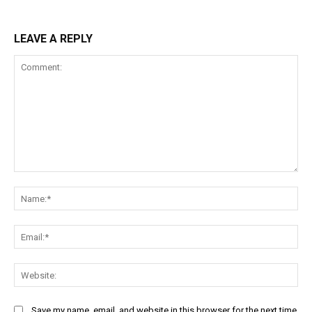
LEAVE A REPLY
Comment:
Na
Ema
Web
Save my name, email, and website in this browser for the next time