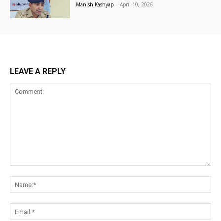
Manish Kashyap
-
April 10, 2026
LEAVE A REPLY
Comment:
Na
Ema