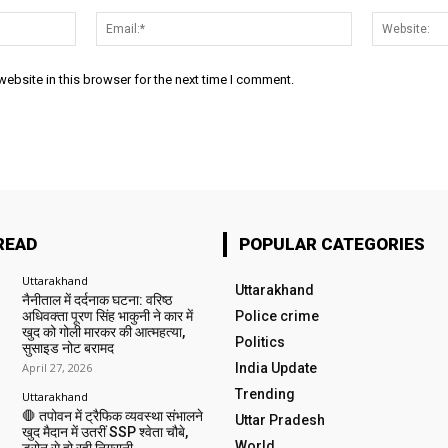
Name:*
Email:*
ebsite in this browser for the next time I comment.
READ
POPULAR CATEGORIES
Uttarakhand
Uttarakhand
नैनीताल में दर्दनाक घटना: वरिष्ठ
अधिवक्ता पूरण सिंह भाकुनी ने कार में
Police crime
खुद को गोली मारकर की आत्महत्या,
Politics
सुसाइड नोट बरामद
April 27, 2026
India Update
Trending
Uttarakhand
🛑 तपोवन में ट्रैफिक व्यवस्था संभालने
Uttar Pradesh
खुद मैदान में उतरीं SSP श्वेता चौबे,
World