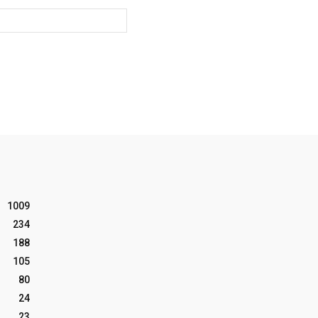
Website:
1009
234
188
105
80
24
23