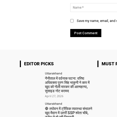
Comment:
Save my name, email, and w
EDITOR PICKS
MUST 
Uttarakhand
नैनीताल में दर्दनाक घटना: वरिष्ठ
अधिवक्ता पूरण सिंह भाकुनी ने कार में
खुद को गोली मारकर की आत्महत्या,
सुसाइड नोट बरामद
April 27, 2026
Uttarakhand
🛑 तपोवन में ट्रैफिक व्यवस्था संभालने
खुद मैदान में उतरीं SSP श्वेता चौबे,