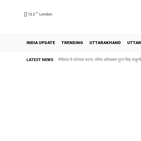
C
12.2
London
INDIA UPDATE
TRENDING
UTTARAKHAND
UTTAR
LATEST NEWS
नैनीताल में दर्दनाक घटना: वरिष्ठ अधिवक्ता पूरण सिंह भाक