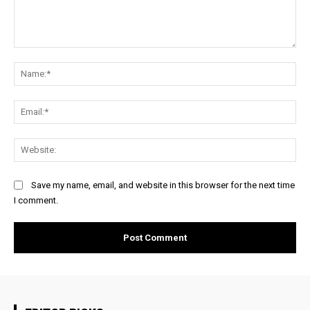
Comment:
Na
Ema
Web
Save my name, email, and website in this browser for the next time
I comment.