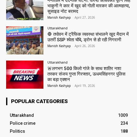
नैनीताल में दर्दनाक घटना: वरिष्ठ अधिवक्ता पूरण सिंह
भाकुनी ने कार में खुद को गोली मारकर की आत्महत्या,
सुसाइड नोट बरामद
Manish Kashyap
-
April 27, 2026
Uttarakhand
🛑 तपोवन में ट्रैफिक व्यवस्था संभालने खुद मैदान में
उतरीं SSP श्वेता चौबे, ड्रोन से हो रही निगरानी
Manish Kashyap
-
April 26, 2026
Uttarakhand
🚨लगभग 500 किलो गांजे के साथ शातिर नशा
तस्कर संजय गुप्ता गिरफ्तार, ऊधमसिंहनगर पुलिस
का बड़ा एक्शन
Manish Kashyap
-
April 19, 2026
POPULAR CATEGORIES
Uttarakhand
1009
Police crime
234
Politics
188