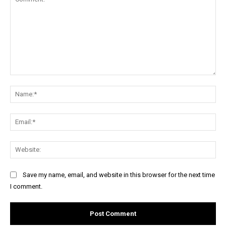
Comment:
Na
Ema
Web
Save my name, email, and website in this browser for the next time
I comment.