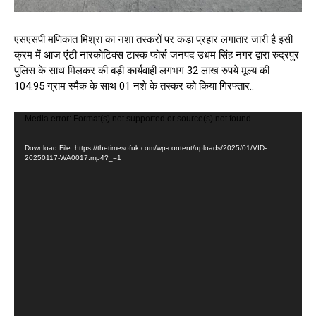
एसएसपी मणिकांत मिश्रा का नशा तस्करों पर कड़ा प्रहार लगातार जारी है इसी
क्रम में आज एंटी नारकोटिक्स टास्क फोर्स जनपद उधम सिंह नगर द्वारा रुद्रपुर
पुलिस के साथ मिलकर की बड़ी कार्यवाही लगभग 32 लाख रुपये मूल्य की
104.95 ग्राम स्मैक के साथ 01 नशे के तस्कर को किया गिरफ्तार..
V
Media error: Format(s) not supported or source(s) not found
i
d
Download File: https://thetimesofuk.com/wp-content/uploads/2025/01/VID-
20250117-WA0017.mp4?_=1
e
o
P
l
a
y
e
r