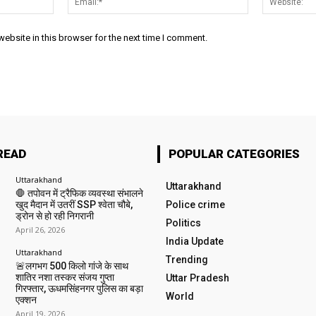
ebsite in this browser for the next time I comment.
READ
POPULAR CATEGORIES
Uttarakhand
Uttarakhand
🛑 तपोवन में ट्रैफिक व्यवस्था संभालने
खुद मैदान में उतरीं SSP श्वेता चौबे,
Police crime
ड्रोन से हो रही निगरानी
Politics
April 26, 2026
India Update
Uttarakhand
Trending
🚨लगभग 500 किलो गांजे के साथ
शातिर नशा तस्कर संजय गुप्ता
Uttar Pradesh
गिरफ्तार, ऊधमसिंहनगर पुलिस का बड़ा
World
एक्शन
April 19, 2026