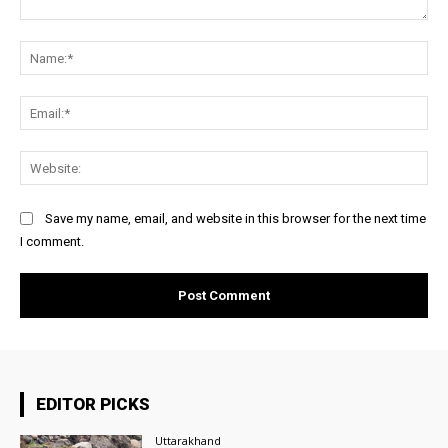
Comment:
Na
Ema
Web
Save my name, email, and website in this browser for the next time
I comment.
EDITOR PICKS
Uttarakhand