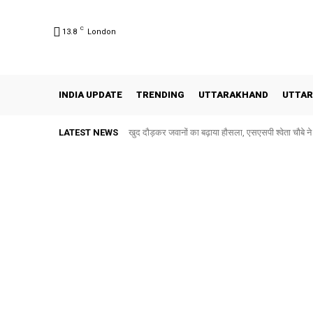
C
13.8
London
INDIA UPDATE
TRENDING
UTTARAKHAND
UTTAR
LATEST NEWS
खुद दौड़कर जवानों का बढ़ाया हौसला, एसएसपी श्वेता चौबे न