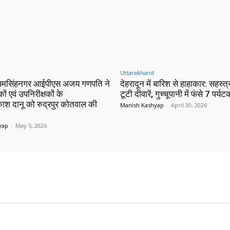
Uttarakhand
मसिंहनगर आईपीएस अजय गणपति ने
देहरादून में बारिश से हाहाकार: सहस्त्
कों एवं उपनिरीक्षकों के
टूटी दीवारें, गुच्चूपानी में फंसे 7 पर्यटक
काश दानू को रुद्रपुर कोतवाल की
Manish Kashyap
-
April 30, 2026
yap
-
May 5, 2026