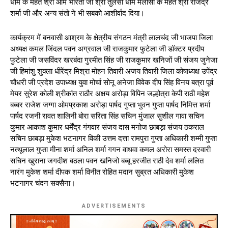
धाम के महंत श्री ओम भारती जी श्री तुलसी धाम मलासा के महंत श्री राजेंद्र
शर्मा जी और अन्य संतो ने भी सबको आशीर्वाद दिया।
कार्यक्रम में बनवासी आश्रम के क्षेत्रीय संगठन मंत्री लालचंद जी भाजपा जिला
अध्यक्ष कमल जिंदल पवन अग्रवाल जी राजकुमार फुटेला जी डॉक्टर प्रदीप
फुटेला जी जसविंदर खरबंदा गुरमीत सिंह जी राजकुमार खनिजों जी संजय जुनेजा
जी हिमांशु शुक्ला धीरेंद्र मिश्रा मोहन तिवारी अजय तिवारी जिला कोषाध्यक्ष उपेंद्र
चौधरी जी प्रदेश उपाध्यक्ष युवा मोर्चा सोनू अनेजा विवेक दीप सिंह विनय बत्रा पूर्व
मेयर सुरेश कोली श्रीकांत राठौर अक्षय अरोड़ा विपिन जल्होत्रा केपी राठी महेश
बब्बर राजेश जग्गा ओमप्रकाश अरोड़ा पार्षद गुप्ता भुवन गुप्ता पार्षद निमित्त शर्मा
पार्षद रजनी रावत शालिनी बोरा सरिता सिंह सचिन मुंजाल सुशील गावा सचिन
कुमार आकाश कुमार धर्मेंद्र गंगवार संजय दास मनोज छाबड़ा संजय ठकराल
सचिन छाबड़ा मुकेश भटनागर विकी उत्तम दत्ता रामपुरा गुप्ता अधिकारी शम्मी गुप्ता
नत्थूलाल गुप्ता मीना शर्मा अनिल शर्मा गगन वाधवा कमल अरोरा समस्त दरवारी
सचिन खुराना जगदीश बठला पवन खनिजो बब्बू हरजीत राठी देव शर्मा ललित
नारंग मुकेश शर्मा दीपक शर्मा विनीत रोहित मदान सुब्रत अधिकारी मुकेश
भटनागर चंदन सक्सैना।
ADVERTISEMENTS