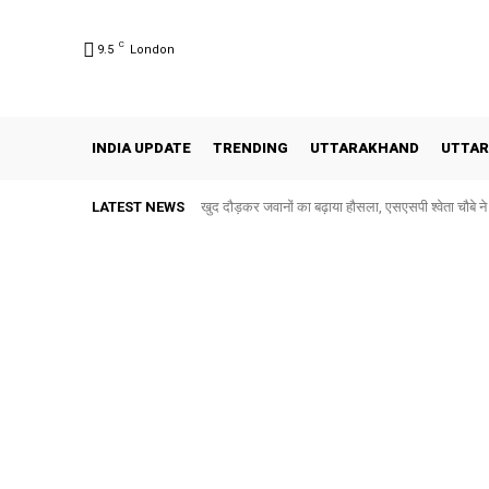
C
9.5
London
INDIA UPDATE
TRENDING
UTTARAKHAND
UTTAR
LATEST NEWS
खुद दौड़कर जवानों का बढ़ाया हौसला, एसएसपी श्वेता चौबे न