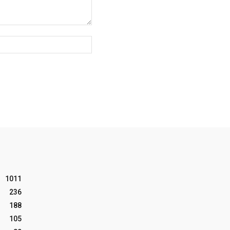
Website:
1011
236
188
105