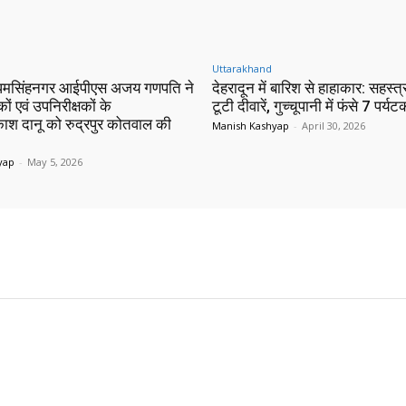
Uttarakhand
मसिंहनगर आईपीएस अजय गणपति ने
देहरादून में बारिश से हाहाकार: सहस्त्
कों एवं उपनिरीक्षकों के
टूटी दीवारें, गुच्चूपानी में फंसे 7 पर्यटक
काश दानू को रुद्रपुर कोतवाल की
Manish Kashyap
-
April 30, 2026
yap
-
May 5, 2026