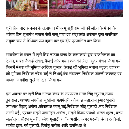
श्री शिव नाटक क्लब के तत्वाधान में प्रभु श्री राम जी की लीला के मंचन के
*पंचम दिन शुभारंभ समाज सेवी राजू गावा एवं चंद्रकांत अरोरा* द्वारा सपरिवार
संयुक्त रूप से विधिवत रूप पूजन कर एवं दीप प्रज्वलित कर किया.
रामलीला के मंचन में श्री शिव नाटक क्लब के कलाकारो द्वारा राजतिलक का
ऐलान, मंथरा कैकई संवाद, कैकई कोप भवन तक की लीला सुंदर मंचन किया गया
जिसमें मंथरा की भूमिका आदित्य कुमार, कैकई की भूमिका मनोज बठ्ला, दशरथ
की भूमिका निर्देशक नरेश घई ने निभाई,मंच संचालन निर्देशक जॉल्ली कक्कड़ एवं
अध्यक्ष जगदीश सुखीजा द्वारा किया गया
इस अवसर पर श्री शिव नाटक क्लब के सरपरस्त मंगत सिंह खुराना,संजय
ठुकराल , अध्यक्ष जगदीश सुखीजा, महामंत्री राकेश छाबड़ा,राजकुमार भुसरी,
उपाध्यक्ष बिट्टू अरोरा ,कोषाध्यक्ष बबलू घई,निर्देशक जीतू गुलाटी ,सह निर्देशक
सन्नी घई , प्रचार मंत्री जगमोहन अरोरा , मंत्री विजय परुथी, भारत भूषण , वरुण
जल्होत्रा ,सौरभ भुसरी , रमेश गुलाटी राजीव भसीन, अमर परुथी, चेतन खनिजो,
राजीव झाम, गर्व गुलाटी, हिमांशु पारीख आदि उपस्थित थे