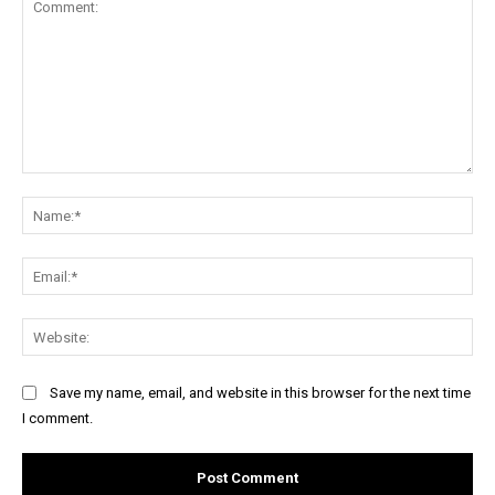
Comment:
Na
Ema
Web
Save my name, email, and website in this browser for the next time
I comment.